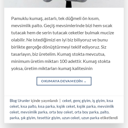
Pamuklu kumaş, astarlı, tek düğmeli ön kısım,
mevsimlik palto. Geçiş mevsimlerinde bizi hem sıcak
tutacak hem de serin tutacak ceketler bulmak mucize
olabilir. Ne istediğimizi en iyi biz biliyoruz ve bunu
birlikte gerçeğe dönüştürmeyi teklif ediyoruz. Siz
tasarlayın, biz üretelim. Kumaş stokta mevcutsa,
minimum üretim miktarı 100 adettir. Kumaş stokta
yoksa, üretim miktarları kumaş kalitesinin
OKUMAYA DEVAM EDIN
→
Blog Urunler
içinde yayınlandı
|
ceket
,
genç giyim
,
iş giyim
,
kısa
ceket
,
kısa palto
,
kısa parka
,
kışlık ceket
,
kışlık parka
,
mevsimlik
ceket
,
mevsimlik parka
,
orta boy ceket
,
orta boy parka
,
palto
,
parka
,
şık giyim
,
tesettür giyim
,
uzun ceket
,
uzun parka
etiketlendi