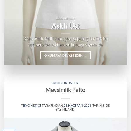
BLOG URUNLER
AskIı Üst
Kalın askılı, fitilli kumaştan yapılmış bir üst. Bu
üst, hem kesimi hem de kumaşı sayesinde
OKUMAYA DEVAM EDIN
→
BLOG URUNLER
Mevsimlik Palto
TBYONETICI
TARAFINDAN
28 HAZIRAN 2026
TARIHINDE
YAYINLANDI