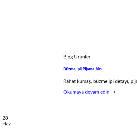
Blog Urunler
Büzme İpli Pijama Altı
Rahat kumaş, büzme ipi detayı, pijam
Okumaya devam edin
→
28
Haz