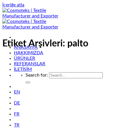
İçeriğe atla
Etiket Arşivleri:
palto
ANASAYFA
HAKKIMIZDA
ÜRÜNLER
REFERANSLAR
İLETİŞİM
Search for:
EN
DE
FR
TR