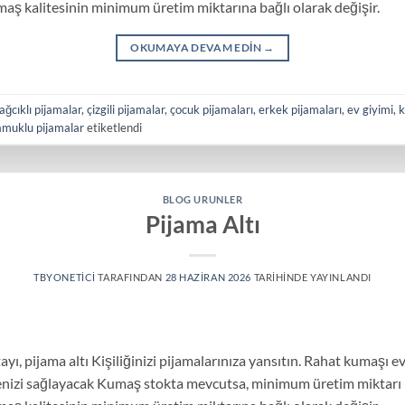
maş kalitesinin minimum üretim miktarına bağlı olarak değişir.
OKUMAYA DEVAM EDIN
→
ağcıklı pijamalar
,
çizgili pijamalar
,
çocuk pijamaları
,
erkek pijamaları
,
ev giyimi
,
k
amuklu pijamalar
etiketlendi
BLOG URUNLER
Pijama Altı
TBYONETICI
TARAFINDAN
28 HAZIRAN 2026
TARIHINDE YAYINLANDI
ı, pijama altı Kişiliğinizi pijamalarınıza yansıtın. Rahat kumaşı ev
nizi sağlayacak Kumaş stokta mevcutsa, minimum üretim miktarı 