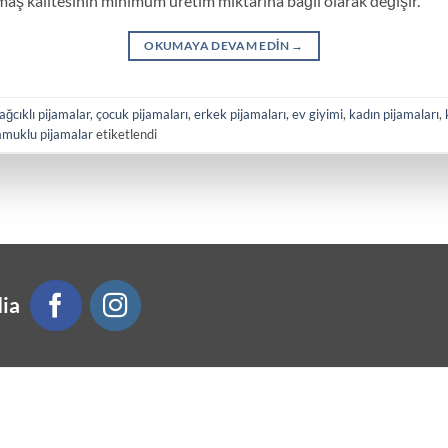
maş kalitesinin minimum üretim miktarına bağlı olarak değişir.
OKUMAYA DEVAM EDIN
→
ağcıklı pijamalar
,
çocuk pijamaları
,
erkek pijamaları
,
ev giyimi
,
kadın pijamaları
,
amuklu pijamalar
etiketlendi
ia