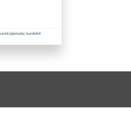
kareli pijamalar
,
kurdeleli