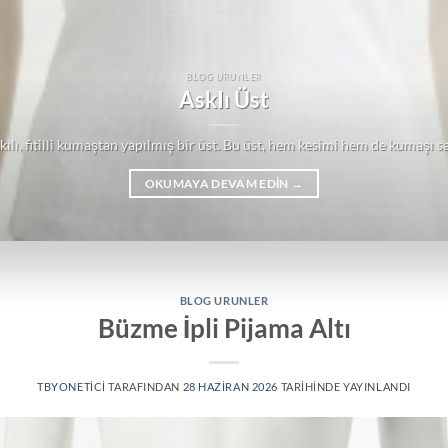
BLOG URUNLER
AskIı Üst
kılı, fitilli kumaştan yapılmış bir üst. Bu üst, hem kesimi hem de kumaşı 
OKUMAYA DEVAM EDIN
→
BLOG URUNLER
Büzme İpli Pijama Altı
TBYONETICI
TARAFINDAN
28 HAZIRAN 2026
TARIHINDE YAYINLANDI