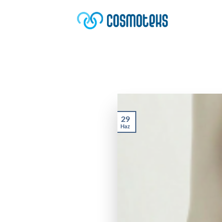
İçeriğe
atla
29
Haz