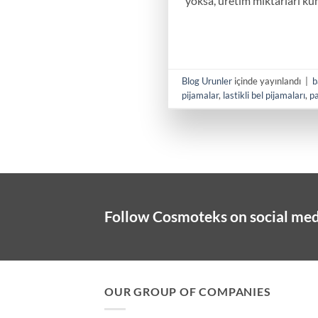
yoksa, üretim miktarları ku
Blog Urunler
içinde yayınlandı
|
b
pijamalar
,
lastikli bel pijamaları
,
p
Follow Cosmoteks on social med
OUR GROUP OF COMPANIES