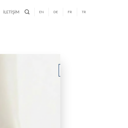
İLETİŞİM
EN
DE
FR
TR
29
Haz